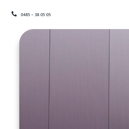

0485 – 38 05 05